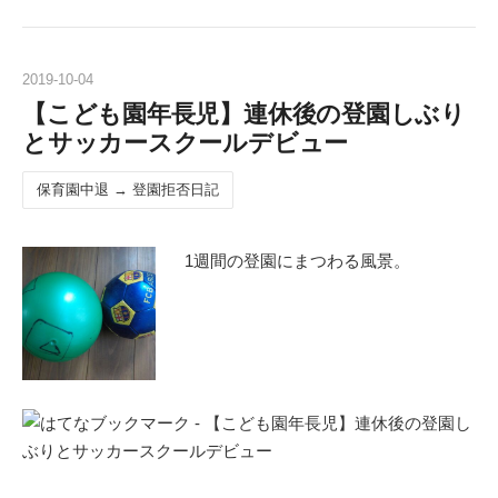
2019
-
10
-
04
【こども園年長児】連休後の登園しぶり
とサッカースクールデビュー
保育園中退 → 登園拒否日記
1週間の登園にまつわる風景。