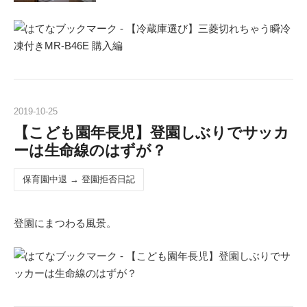
2019
-
10
-
25
【こども園年長児】登園しぶりでサッカ
ーは生命線のはずが？
保育園中退 → 登園拒否日記
登園にまつわる風景。