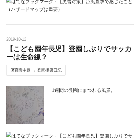
2019
-
10
-
12
【こども園年長児】登園しぶりでサッカ
ーは生命線？
保育園中退 → 登園拒否日記
1週間の登園にまつわる風景。