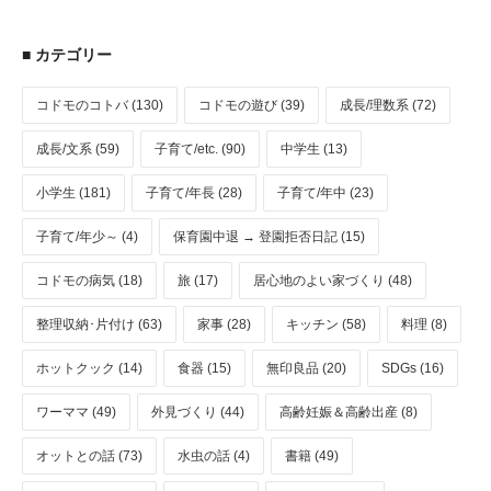
■ カテゴリー
コドモのコトバ (130)
コドモの遊び (39)
成長/理数系 (72)
成長/文系 (59)
子育て/etc. (90)
中学生 (13)
小学生 (181)
子育て/年長 (28)
子育て/年中 (23)
子育て/年少～ (4)
保育園中退 → 登園拒否日記 (15)
コドモの病気 (18)
旅 (17)
居心地のよい家づくり (48)
整理収納･片付け (63)
家事 (28)
キッチン (58)
料理 (8)
ホットクック (14)
食器 (15)
無印良品 (20)
SDGs (16)
ワーママ (49)
外見づくり (44)
高齢妊娠＆高齢出産 (8)
オットとの話 (73)
水虫の話 (4)
書籍 (49)