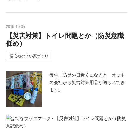
2019
-
10
-
05
【災害対策】トイレ問題とか（防災意識
低め）
居心地のよい家づくり
毎年、防災の日近くになると、オット
の会社から災害対策用品が送られてき
ます。